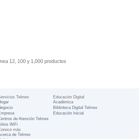
Línea 12, 100 y 1,000 productos
ervicios Telmex
Educación Digital
Hogar
Académica
Negocio
Biblioteca Digital Telmex
Empresa
Educación Inicial
entros de Atención Telmex
itios WiFi
Conoce más
Acerca de Telmex