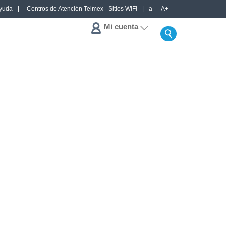
yuda
Centros de Atención Telmex - Sitios WiFi
a-
A+
Mi cuenta