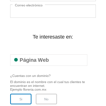
Recibo
Correo electrónico
Ayuda
Te interesaste en:
Centros
de
Atención
Telmex
Página Web
-
Sitios
WiFi
¿Cuentas con un dominio?
El dominio es el nombre con el cual tus clientes te
encuentran en internet.
Ejemplo floreria.com.mx
Si
No