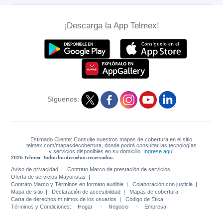
¡Descarga la App Telmex!
Síguenos:
Estimado Cliente: Consulte nuestros mapas de cobertura en el sitio
telmex.com/mapasdecobertura, donde podrá consultar las tecnologías
y servicios disponibles en su domicilio.
Ingrese aquí
2026 Telmex. Todos los derechos reservados.
Aviso de privacidad
Contrato Marco de prestación de servicios
Oferta de servicios Mayoristas
Contrato Marco y Términos en formato audible
Colaboración con justicia
Mapa de sitio
Declaración de accesibilidad
Mapas de cobertura
Carta de derechos mínimos de los usuarios
Código de Ética
Términos y Condiciones:
Hogar
-
Negocio
-
Empresa