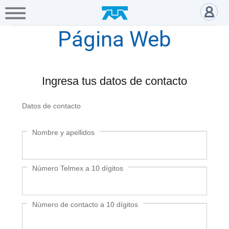
A+
Hogar
Negocio
Empresa
Gamers
Página Web
Solicitud de Servicio Página
Servicios
Mi
Telmex
Ingresa tus datos de contacto
Datos de contacto
Cobertura
Nombre y apellidos
Tienda
en
línea
Número Telmex a 10 dígitos
Portabilidad
Número de contacto a 10 dígitos
Paga
tu