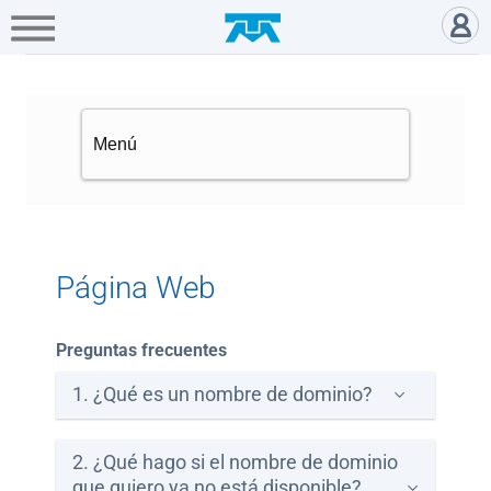
A+
Hogar
Negocio
Empresa
Gamers
Página Web, haz crecer tu Nego
Servicios
Mi
Telmex
Cobertura
Página Web
Tienda
Preguntas frecuentes
en
línea
1. ¿Qué es un nombre de dominio?
Portabilidad
2. ¿Qué hago si el nombre de dominio
que quiero ya no está disponible?