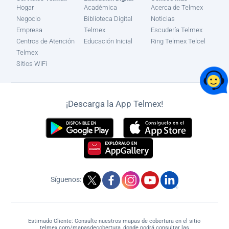
Hogar
Académica
Acerca de Telmex
Negocio
Biblioteca Digital
Noticias
Empresa
Telmex
Escudería Telmex
Centros de Atención
Educación Inicial
Ring Telmex Telcel
Telmex
Sitios WiFi
¡Descarga la App Telmex!
Síguenos:
Estimado Cliente: Consulte nuestros mapas de cobertura en el sitio
telmex.com/mapasdecobertura, donde podrá consultar las