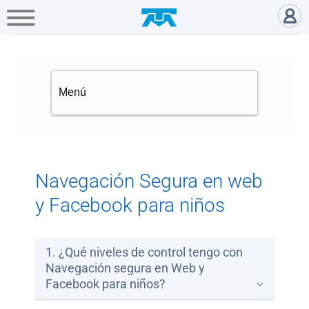
A+
Hogar
Negocio
Empresa
Gamers
Navegación Segura en web y Fa
Servicios
Mi
Telmex
Cobertura
Navegación Segura en web
y Facebook para niños
Tienda
en
línea
1. ¿Qué niveles de control tengo con
Navegación segura en Web y
Facebook para niños?
Portabilidad