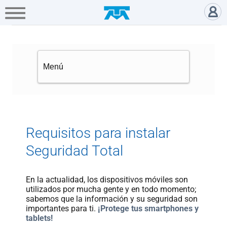
A+
Hogar
Negocio
Empresa
Gamers
Requisitos para instalar Seguri
Servicios
Mi
Telmex
Cobertura
Requisitos para instalar
Seguridad Total
Tienda
en
línea
En la actualidad, los dispositivos móviles son
utilizados por mucha gente y en todo momento;
sabemos que la información y su seguridad son
importantes para ti.
¡Protege tus smartphones y
Portabilidad
tablets!