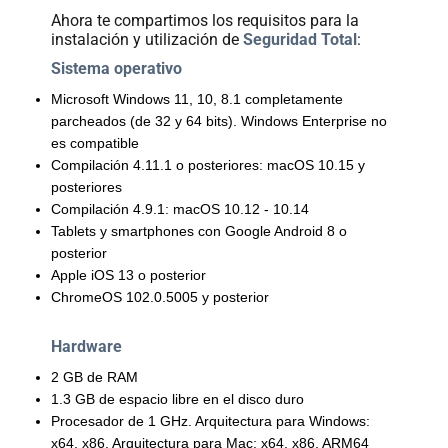
Ahora te compartimos los requisitos para la
Paga
instalación y utilización de
Seguridad Total
:
tu
Sistema operativo
Recibo
Microsoft Windows 11, 10, 8.1 completamente
parcheados (de 32 y 64 bits). Windows Enterprise no
es compatible
Compilación 4.11.1 o posteriores: macOS 10.15 y
posteriores
Compilación 4.9.1: macOS 10.12 - 10.14
Ayuda
Tablets y smartphones con Google Android 8 o
posterior
Apple iOS 13 o posterior
Centros
ChromeOS 102.0.5005 y posterior
de
Atención
Hardware
Telmex
-
2 GB de RAM
Sitios
1.3 GB de espacio libre en el disco duro
WiFi
Procesador de 1 GHz. Arquitectura para Windows:
x64, x86. Arquitectura para Mac: x64, x86, ARM64