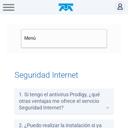
A+
Hogar
Negocio
Empresa
Gamers
Preguntas frecuentes sobre Seg
Servicios
Mi
Telmex
Cobertura
Seguridad Internet
Tienda
en
1. Si tengo el antivirus Prodigy, ¿qué
línea
otras ventajas me ofrece el servicio
Seguridad Internet?
Portabilidad
2. ¿Puedo realizar la instalación si ya