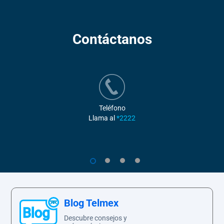
Contáctanos
Teléfono
Llama al
*2222
1
2
3
4
Blog Telmex
Descubre consejos y