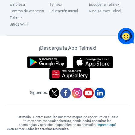
Empresa
Telmex
Escudería Telmex
Centros de Atención
Educación Inicial
Ring Telmex Telcel
Telmex
Sitios WiFi
¡Descarga la App Telmex!
Síguenos:
Estimado Cliente: Consulte nuestros mapas de cobertura en el sitio
telmex.com/mapasdecobertura, donde podrá consultar las
tecnologías y servicios disponibles en su domicilio.
Ingrese aquí
2026 Telmex. Todos los derechos reservados.